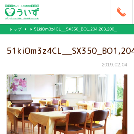
51kiOm3z4CL__SX350_BO1,204,203,200_
トップ
51kiOm3z4CL__SX350_BO1,204
2019.02.04