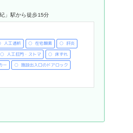
紀」駅から徒歩15分
人工透析
在宅酸素
肝炎
人工肛門・ストマ
床ずれ
カー
施設出入口のドアロック