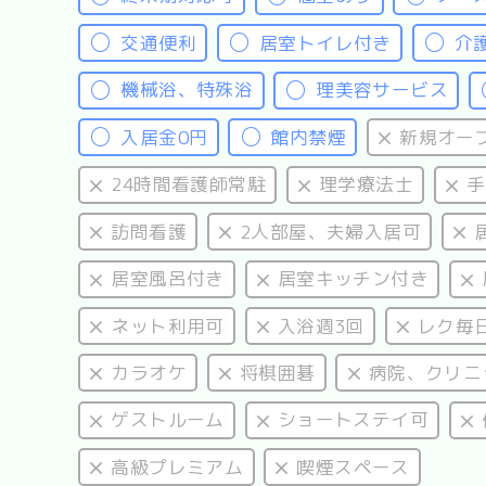
交通便利
居室トイレ付き
介
機械浴、特殊浴
理美容サービス
入居金0円
館内禁煙
新規オー
24時間看護師常駐
理学療法士
手
訪問看護
2人部屋、夫婦入居可
居室風呂付き
居室キッチン付き
ネット利用可
入浴週3回
レク毎
カラオケ
将棋囲碁
病院、クリニ
ゲストルーム
ショートステイ可
高級プレミアム
喫煙スペース