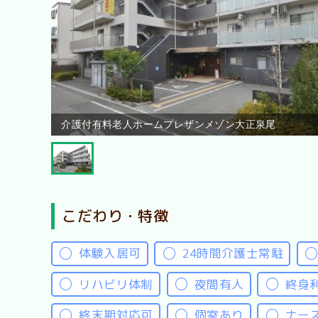
介護付有料老人ホームプレザンメゾン大正泉尾
こだわり・特徴
体験入居可
24時間介護士常駐
リハビリ体制
夜間有人
終身
終末期対応可
個室あり
ナー