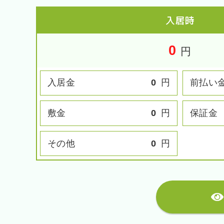
入居時
0
円
入居金
0
円
前払い
敷金
0
円
保証金
その他
0
円