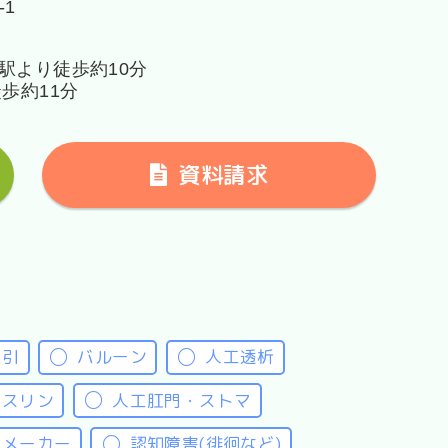
-1
駅より徒歩約10分
歩約11分
資料請求
吸引
バルーン
人工透析
ンスリン
人工肛門・ストマ
スメーカー
認知障害(徘徊など)