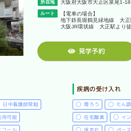
大阪府大阪市大正区泉尾1-18
所在地
【電車の場合】
ルート
地下鉄長堀鶴見緑地線 大正
大阪JR環状線 大正駅より徒
見学予約
疾病の受け入れ
日中看護師常駐
胃ろう
たん
利用可能
在宅酸素
イ
スコール
床ずれ
ペー