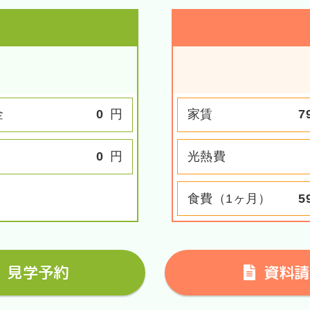
金
0
円
家賃
7
0
円
光熱費
食費（1ヶ月）
5
見学予約
資料請