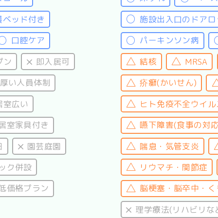
護ベッド付き
施設出入口のドアロ
口腔ケア
パーキンソン病
プン
即入居可
結核
MRSA
厚い人員体制
疥癬(かいせん)
居室広い
ヒト免疫不全ウイルス
居室家具付き
嚥下障害(食事の対応
日
園芸庭園
喘息・気管支炎
ック併設
リウマチ・関節症
低価格プラン
脳梗塞・脳卒中・く
理学療法(リハビリな