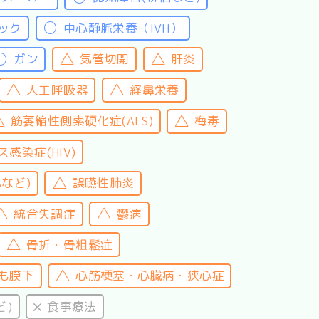
ック
中心静脈栄養（IVH）
ガン
気管切開
肝炎
人工呼吸器
経鼻栄養
筋萎縮性側索硬化症(ALS)
梅毒
感染症(HIV)
など)
誤嚥性肺炎
統合失調症
鬱病
骨折・骨粗鬆症
も膜下
心筋梗塞・心臓病・狭心症
ど)
食事療法