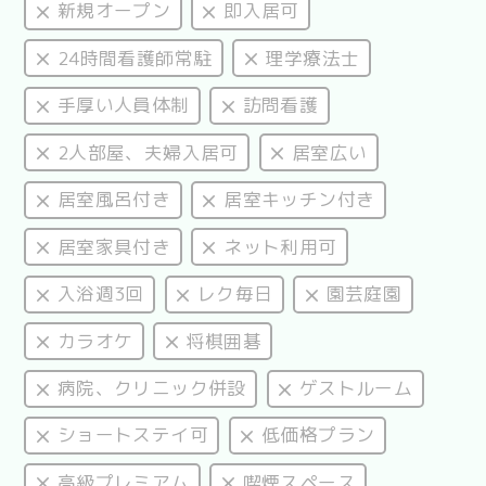
新規オープン
即入居可
24時間看護師常駐
理学療法士
手厚い人員体制
訪問看護
2人部屋、夫婦入居可
居室広い
居室風呂付き
居室キッチン付き
居室家具付き
ネット利用可
入浴週3回
レク毎日
園芸庭園
カラオケ
将棋囲碁
病院、クリニック併設
ゲストルーム
ショートステイ可
低価格プラン
高級プレミアム
喫煙スペース