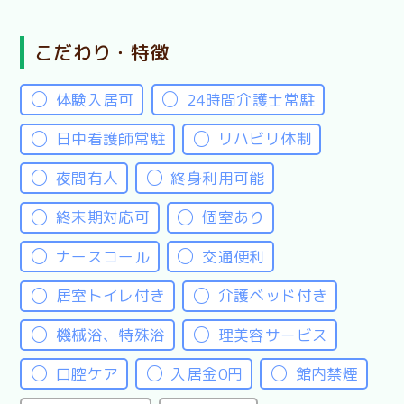
こだわり・特徴
体験入居可
24時間介護士常駐
日中看護師常駐
リハビリ体制
夜間有人
終身利用可能
終末期対応可
個室あり
ナースコール
交通便利
居室トイレ付き
介護ベッド付き
機械浴、特殊浴
理美容サービス
口腔ケア
入居金0円
館内禁煙