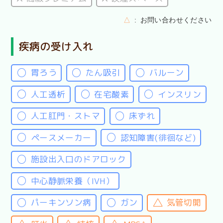
△
お問い合わせください
疾病の受け入れ
胃ろう
たん吸引
バルーン
人工透析
在宅酸素
インスリン
人工肛門・ストマ
床ずれ
ペースメーカー
認知障害(徘徊など)
施設出入口のドアロック
中心静脈栄養（IVH）
パーキンソン病
ガン
気管切開