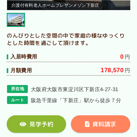
介護付有料老人ホームプレザンメゾン下新庄
のんびりとした空間の中で家庭の様なゆっくり
とした時間を過ごして頂けます。
0
入居時費用
円
178,570
月額費用
円
所在地
大阪府大阪市東淀川区下新庄4-27-31
ルート
阪急千里線「下新庄」駅から徒歩７分
見学予約
資料請求