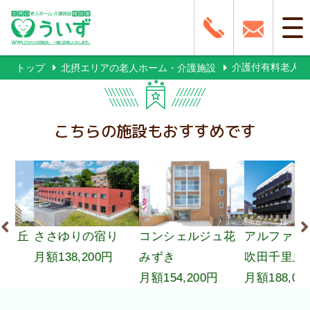
介護付有料老人ホ
トップ
北摂エリアの老人ホーム・介護施設
こちらの施設もおすすめです
の宿り
コンシェルジュ花
アルファリビング
有料老
200円
みずき
吹田千里丘
いこい
月額154,200円
月額188,000円
月額202,