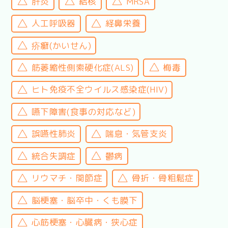
肝炎
結核
MRSA
人工呼吸器
経鼻栄養
疥癬(かいせん)
筋萎縮性側索硬化症(ALS)
梅毒
ヒト免疫不全ウイルス感染症(HIV)
嚥下障害(食事の対応など)
誤嚥性肺炎
喘息・気管支炎
統合失調症
鬱病
リウマチ・関節症
骨折・骨粗鬆症
脳梗塞・脳卒中・くも膜下
心筋梗塞・心臓病・狭心症