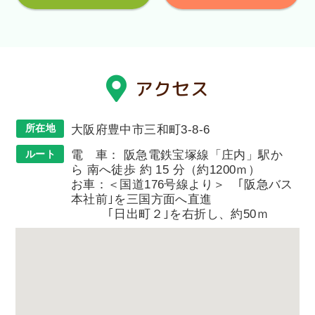
アクセス
所在地
大阪府豊中市三和町3-8-6
ルート
電 車： 阪急電鉄宝塚線「庄内」駅か
ら 南へ徒歩 約 15 分（約1200ｍ）
お車：＜国道176号線より＞ ｢阪急バス
本社前｣を三国方面へ直進
｢日出町２｣を右折し、約50ｍ