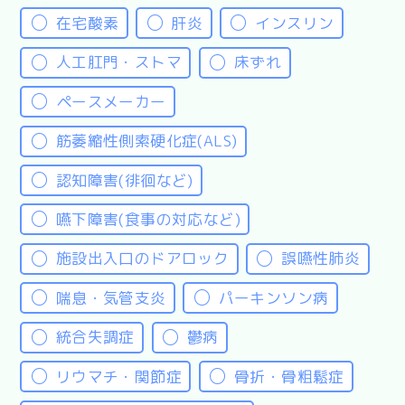
在宅酸素
肝炎
インスリン
人工肛門・ストマ
床ずれ
ペースメーカー
筋萎縮性側索硬化症(ALS)
認知障害(徘徊など)
嚥下障害(食事の対応など)
施設出入口のドアロック
誤嚥性肺炎
喘息・気管支炎
パーキンソン病
統合失調症
鬱病
リウマチ・関節症
骨折・骨粗鬆症