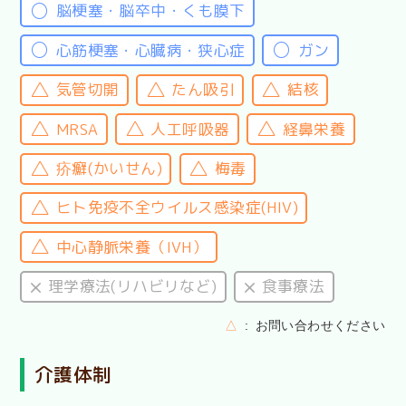
脳梗塞・脳卒中・くも膜下
心筋梗塞・心臓病・狭心症
ガン
気管切開
たん吸引
結核
MRSA
人工呼吸器
経鼻栄養
疥癬(かいせん)
梅毒
ヒト免疫不全ウイルス感染症(HIV)
中心静脈栄養（IVH）
理学療法(リハビリなど)
食事療法
△
お問い合わせください
介護体制