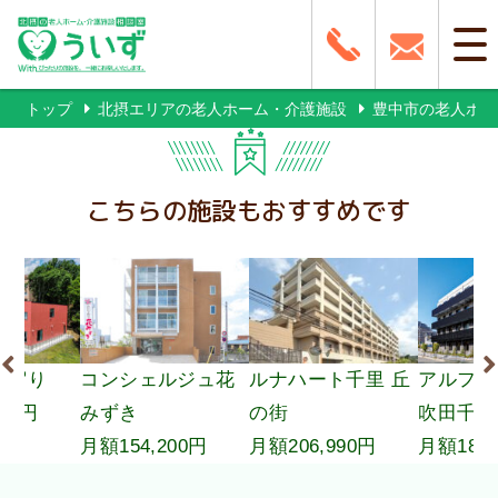
トップ
北摂エリアの老人ホーム・介護施設
豊中市の老人ホー
こちらの施設もおすすめです
ルジュ花
ルナハート千里 丘
アルファリビング
有料老
の街
吹田千里丘
いこい
200円
月額206,990円
月額188,000円
月額202