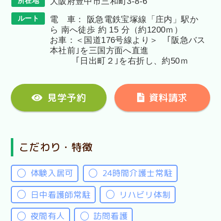
所在地
大阪府豊中市三和町3-8-6
ルート
電 車： 阪急電鉄宝塚線「庄内」駅か
ら 南へ徒歩 約 15 分（約1200ｍ）
お車：＜国道176号線より＞ ｢阪急バス
本社前｣を三国方面へ直進
｢日出町２｣を右折し、約50ｍ
見学予約
資料請求
こだわり・特徴
体験入居可
24時間介護士常駐
日中看護師常駐
リハビリ体制
夜間有人
訪問看護