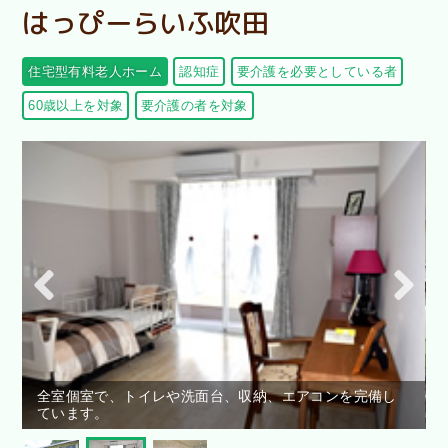
はっぴーらいふ吹田
住宅型有料老人ホーム
認知症
要介護を必要としている者
60歳以上を対象
要介護の者を対象
全室個室で、トイレや洗面台、収納、エアコンを完備し
ています。
談