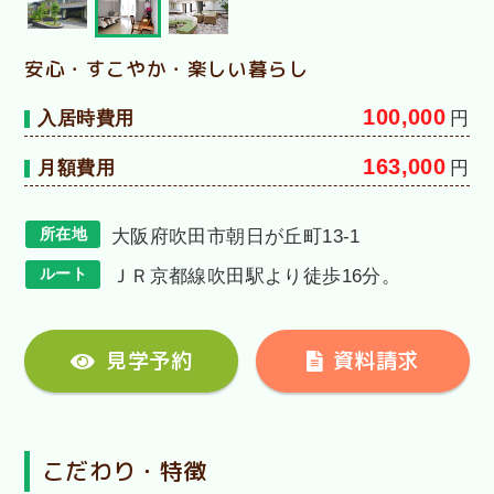
安心・すこやか・楽しい暮らし
100,000
入居時費用
円
163,000
月額費用
円
所在地
大阪府吹田市朝日が丘町13-1
ルート
ＪＲ京都線吹田駅より徒歩16分。
見学予約
資料請求
こだわり・特徴