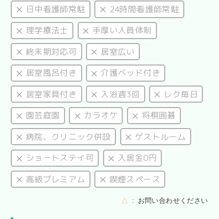
日中看護師常駐
24時間看護師常駐
理学療法士
手厚い人員体制
終末期対応可
居室広い
居室風呂付き
介護ベッド付き
居室家具付き
入浴週3回
レク毎日
園芸庭園
カラオケ
将棋囲碁
病院、クリニック併設
ゲストルーム
ショートステイ可
入居金0円
高級プレミアム
喫煙スペース
△
お問い合わせください