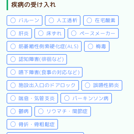
疾病の受け入れ
バルーン
人工透析
在宅酸素
肝炎
床ずれ
ペースメーカー
筋萎縮性側索硬化症(ALS)
梅毒
認知障害(徘徊など)
嚥下障害(食事の対応など)
施設出入口のドアロック
誤嚥性肺炎
喘息・気管支炎
パーキンソン病
鬱病
リウマチ・関節症
骨折・骨粗鬆症