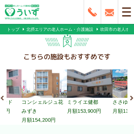
トップ
北摂エリアの老人ホーム・介護施設
吹田市の老人ホー
こちらの施設もおすすめです
カンド
コンシェルジュ花
ミライエ健都
ささゆり
150円
みずき
月額153,900円
月額138,
月額154,200円