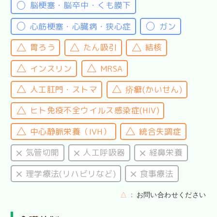
脳梗塞・脳卒中・くも膜下
心筋梗塞・心臓病・狭心症
ガン
胃ろう
たん吸引
結核
インスリン
MRSA
人工肛門・ストマ
疥癬(かいせん)
ヒト免疫不全ウイルス感染症(HIV)
中心静脈栄養（IVH）
統合失調症
気管切開
人工呼吸器
経鼻栄養
理学療法(リハビリなど)
食事療法
△
お問い合わせください