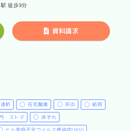
駅 徒歩3分
資料請求
工透析
在宅酸素
肝炎
結核
門・ストマ
床ずれ
ヒト免疫不全ウイルス感染症(HIV)