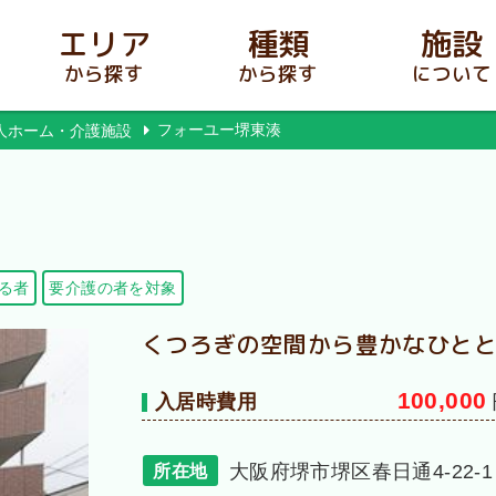
エリア
種類
施設
から探す
から探す
について
フォーユー堺東湊
人ホーム・介護施設
る者
要介護の者を対象
くつろぎの空間から豊かなひと
100,000
入居時費用
大阪府堺市堺区春日通4-22-1
所在地