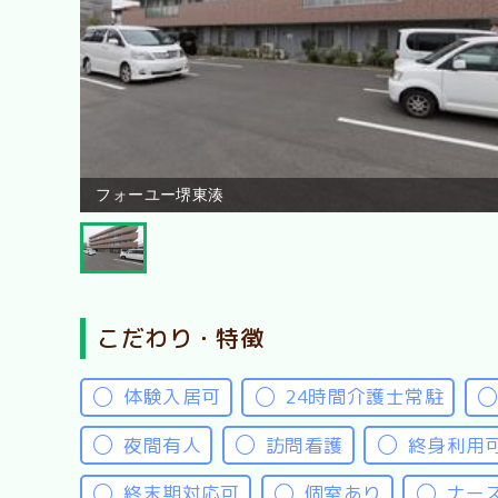
フォーユー堺東湊
こだわり・特徴
体験入居可
24時間介護士常駐
夜間有人
訪問看護
終身利用
終末期対応可
個室あり
ナー