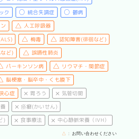
ック
統合失調症
鬱病
リン
人工呼吸器
LS)
梅毒
認知障害(徘徊など)
など)
誤嚥性肺炎
パーキンソン病
リウマチ・関節症
脳梗塞・脳卒中・くも膜下
狭心症
胃ろう
気管切開
栄養
疥癬(かいせん)
ど)
食事療法
中心静脈栄養（IVH）
△
お問い合わせください