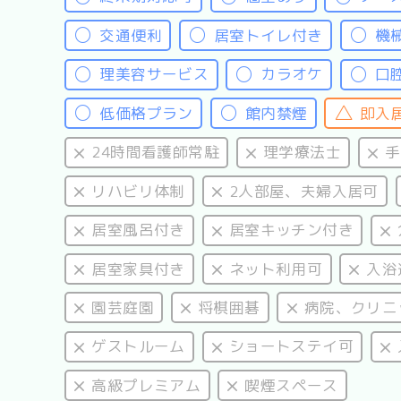
交通便利
居室トイレ付き
機
理美容サービス
カラオケ
口
低価格プラン
館内禁煙
即入
24時間看護師常駐
理学療法士
手
リハビリ体制
2人部屋、夫婦入居可
居室風呂付き
居室キッチン付き
居室家具付き
ネット利用可
入浴
園芸庭園
将棋囲碁
病院、クリニ
ゲストルーム
ショートステイ可
高級プレミアム
喫煙スペース