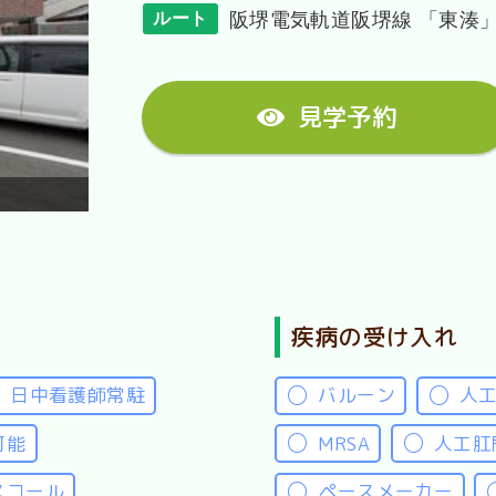
阪堺電気軌道阪堺線 「東湊」
ルート
見学予約
疾病の受け入れ
日中看護師常駐
バルーン
人
可能
MRSA
人工肛
スコール
ペースメーカー