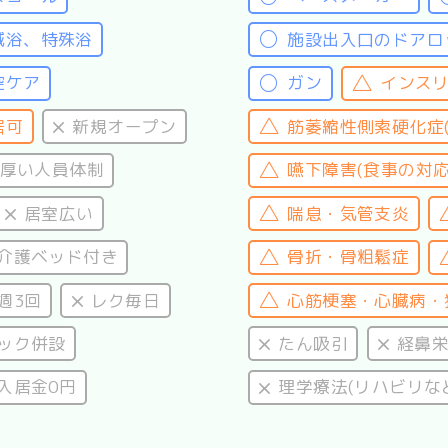
械浴、特殊浴
施設出入口のドアロ
腔ケア
ガン
インス
居可
新規オープン
筋萎縮性側索硬化症(A
厚い人員体制
嚥下障害(食事の対応
居室広い
喘息・気管支炎
介護ベッド付き
骨折・骨粗鬆症
週3回
レク毎日
心筋梗塞・心臓病・
ック併設
たん吸引
経鼻
入居金0円
理学療法(リハビリな