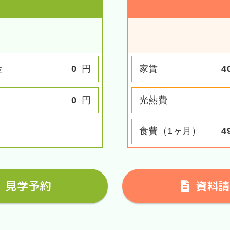
金
0
円
家賃
4
0
円
光熱費
食費（1ヶ月）
4
見学予約
資料請