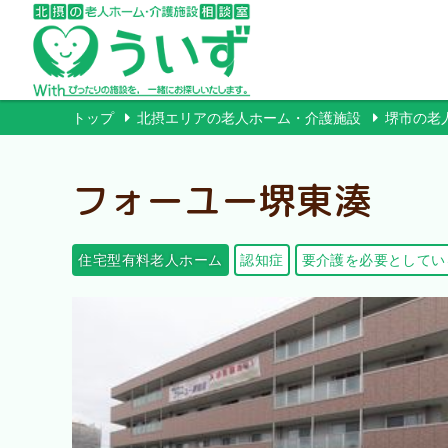
トップ
北摂エリアの老人ホーム・介護施設
堺市の老
フォーユー堺東湊
住宅型有料老人ホーム
認知症
要介護を必要としてい