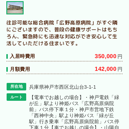
往診可能な総合病院「広野高原病院」がすぐ隣
にございますので、普段の健康サポートはもち
ろん、緊急時にも迅速な対応ができ安心して生
活していただける住まいです。
350,000
入居時費用
円
142,000
月額費用
円
所在地
兵庫県神戸市西区北山台3-1-1
ルート
【電車でお越しの場合】・神戸電鉄「緑
が丘」駅より神姫バス「広野高原病院
前」バス停下車１分・神戸市営地下鉄
「西神中央」駅より神姫バス「緑が丘
駅」行き乗車「広野高原病院前」バス停
下車１分【車でお越しの場合】・山陽自