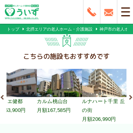
トップ
北摂エリアの老人ホーム・介護施設
神戸市の老人ホー
こちらの施設もおすすめです
健都
カルム桃山台
ルナハート千里 丘
ささゆり
900円
月額167,585円
の街
月額138,
月額206,990円