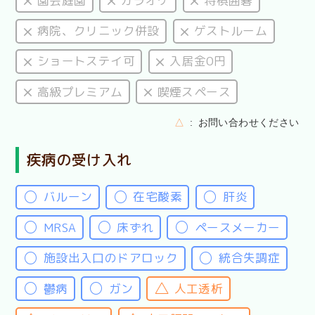
園芸庭園
カラオケ
将棋囲碁
病院、クリニック併設
ゲストルーム
ショートステイ可
入居金0円
高級プレミアム
喫煙スペース
△
お問い合わせください
疾病の受け入れ
バルーン
在宅酸素
肝炎
MRSA
床ずれ
ペースメーカー
施設出入口のドアロック
統合失調症
鬱病
ガン
人工透析