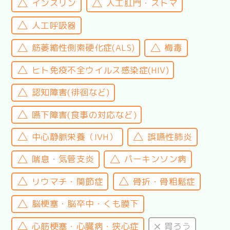
インスリン
人工肛門・ストマ
人工呼吸器
筋萎縮性側索硬化症(ALS)
梅毒
ヒト免疫不全ウイルス感染症(HIV)
認知障害(徘徊など)
嚥下障害(食事の対応など)
中心静脈栄養（IVH）
誤嚥性肺炎
喘息・気管支炎
パーキンソン病
リウマチ・関節症
骨折・骨粗鬆症
脳梗塞・脳卒中・くも膜下
心筋梗塞・心臓病・狭心症
胃ろう