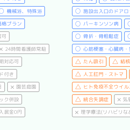
機械浴、特殊浴
施設出入口のドアロ
価格プラン
パーキンソン病
居可
骨折・骨粗鬆症
24時間看護師常駐
心筋梗塞・心臓病・
期対応可
たん吸引
結
ド付き
人工肛門・ストマ
日
園芸庭園
ヒト免疫不全ウイルス
ック併設
統合失調症
気
入居金0円
理学療法(リハビリな