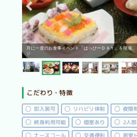
月に一度のお食事イベント『はっぴーＤＡＹ』を開催。
ジ
こだわり・特徴
即入居可
リハビリ体制
夜間
終身利用可能
個室あり
2人
ナースコール
交通便利
居室