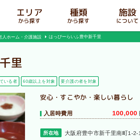
エリア
種類
施設
から探す
から探す
について
はっぴーらいふ豊中新千里
老人ホーム・介護施設
千里
ている者
60歳以上を対象
要介護の者を対象
安心・すこやか・楽しい暮らし
100,000
入居時費用
大阪府豊中市新千里南町1-2-1
所在地