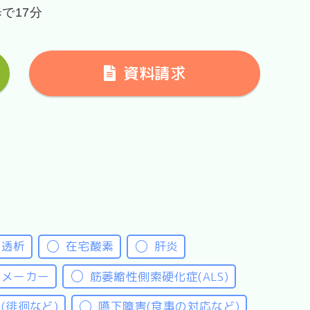
で17分
資料請求
。※イメー
居室は全室個室となっております。
工透析
在宅酸素
肝炎
スメーカー
筋萎縮性側索硬化症(ALS)
(徘徊など)
嚥下障害(食事の対応など)