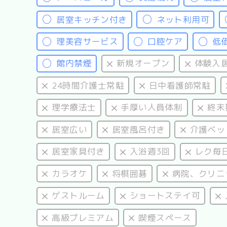
居室キッチン付き
ネット利用可
理美容サービス
口腔ケア
低
館内禁煙
新規オープン
体験入
24時間介護士常駐
日中看護師常駐
理学療法士
手厚い人員体制
終末
居室広い
居室風呂付き
介護ベッ
居室家具付き
入浴週3回
レク毎
カラオケ
将棋囲碁
病院、クリニ
ゲストルーム
ショートステイ可
高級プレミアム
喫煙スペース