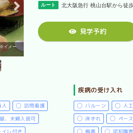
北大阪急行 桃山台駅から徒歩
ルート
見学予約
月に一度のお食事イベント『はっぴーＤＡＹ』を開催
ジ
※イメー
疾病の受け入れ
有人
訪問看護
バルーン
人
部屋、夫婦入居可
床ずれ
ペー
トイレ付き
梅毒
認知障害