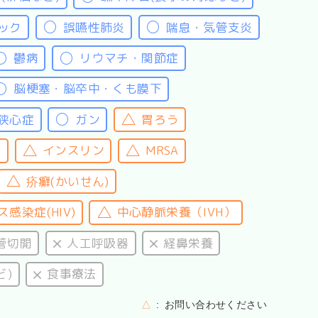
ック
誤嚥性肺炎
喘息・気管支炎
鬱病
リウマチ・関節症
脳梗塞・脳卒中・くも膜下
狭心症
ガン
胃ろう
核
インスリン
MRSA
疥癬(かいせん)
感染症(HIV)
中心静脈栄養（IVH）
管切開
人工呼吸器
経鼻栄養
ど)
食事療法
△
お問い合わせください