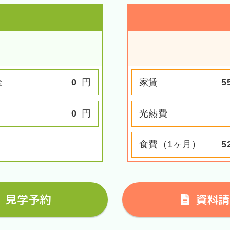
金
0
円
家賃
5
0
円
光熱費
食費（1ヶ月）
5
見学予約
資料請