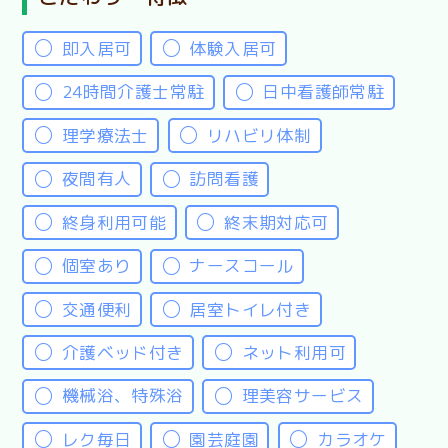
即入居可
体験入居可
24時間介護士常駐
日中看護師常駐
理学療法士
リハビリ体制
夜間有人
訪問看護
終身利用可能
終末期対応可
個室あり
ナースコール
交通便利
居室トイレ付き
介護ベッド付き
ネット利用可
機械浴、特殊浴
理美容サービス
レク毎日
園芸庭園
カラオケ