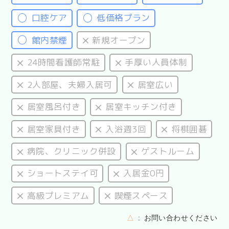
口腔ケア
低価格プラン
館内禁煙
新規オープン
24時間看護師常駐
手厚い人員体制
2人部屋、夫婦入居可
居室広い
居室風呂付き
居室キッチン付き
居室家具付き
入浴週3回
将棋囲碁
病院、クリニック併設
ゲストルーム
ショートステイ可
入居金0円
高級プレミアム
喫煙スペース
△
お問い合わせください