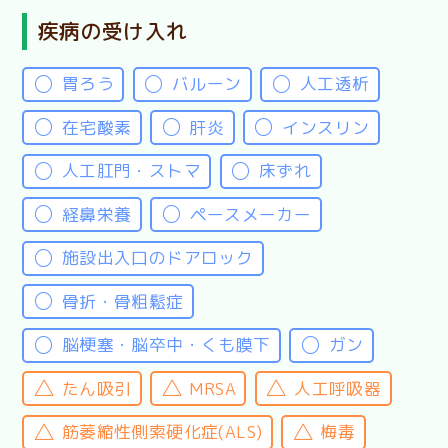
疾病の受け入れ
胃ろう
バルーン
人工透析
在宅酸素
肝炎
インスリン
人工肛門・ストマ
床ずれ
経鼻栄養
ペースメーカー
施設出入口のドアロック
骨折・骨粗鬆症
脳梗塞・脳卒中・くも膜下
ガン
たん吸引
MRSA
人工呼吸器
筋萎縮性側索硬化症(ALS)
梅毒