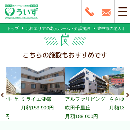
トップ
北摂エリアの老人ホーム・介護施設
豊中市の老人ホー
こちらの施設もおすすめです
健都
アルファリビング
ささゆりの宿り
おるそセ
900円
吹田千里丘
月額138,200円
月額156,
月額188,000円