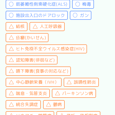
筋萎縮性側索硬化症(ALS)
梅毒
施設出入口のドアロック
ガン
結核
人工呼吸器
疥癬(かいせん)
ヒト免疫不全ウイルス感染症(HIV)
認知障害(徘徊など)
嚥下障害(食事の対応など)
中心静脈栄養（IVH）
誤嚥性肺炎
喘息・気管支炎
パーキンソン病
統合失調症
鬱病