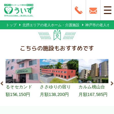
トップ
北摂エリアの老人ホーム・介護施設
神戸市の老人ホー
こちらの施設もおすすめです
カンド
ささゆりの宿り
カルム桃山台
ルナハー
150円
月額138,200円
月額167,585円
の街
月額206,