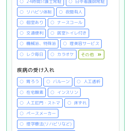
24時間介護士常駐
日中看護師常駐
リハビリ体制
夜間有人
個室あり
ナースコール
交通便利
居室トイレ付き
機械浴、特殊浴
理美容サービス
レク毎日
カラオケ
その他
疾病の受け入れ
胃ろう
バルーン
人工透析
在宅酸素
インスリン
人工肛門・ストマ
床ずれ
ペースメーカー
理学療法(リハビリなど)