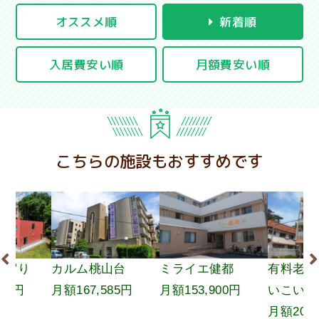
オススメ順
新着順
入居費安い順
月額費安い順
こちらの施設もおすすめです
の宿り
カルム桃山台
ミライエ健都
有料老
200円
月額167,585円
月額153,900円
いこい
月額202,