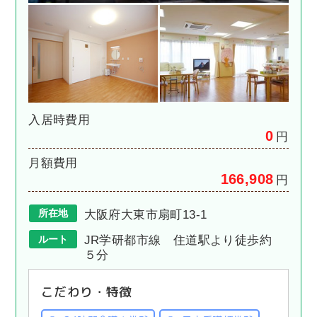
入居時費用
0
円
月額費用
166,908
円
所在地
大阪府大東市扇町13-1
ルート
JR学研都市線 住道駅より徒歩約
５分
こだわり・特徴