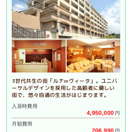
3世代共生の街「ルナ∞ヴィータ」。ユニバ
ーサルデザインを採用した高齢者に優しい
街で、悠々自適の生活がはじまります。
入居時費用
4,950,000
円
月額費用
206,990
円