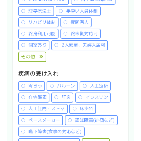
理学療法士
手厚い人員体制
リハビリ体制
夜間有人
終身利用可能
終末期対応可
個室あり
2人部屋、夫婦入居可
その他
疾病の受け入れ
胃ろう
バルーン
人工透析
在宅酸素
肝炎
インスリン
人工肛門・ストマ
床ずれ
ペースメーカー
認知障害(徘徊など)
嚥下障害(食事の対応など)