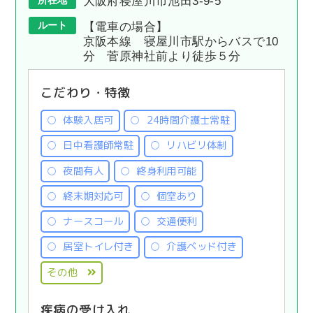
大阪府寝屋川市池田3-9-5
ルート
【電車の場合】
京阪本線 寝屋川市駅からバスで10
分 菅原神社前より徒歩５分
こだわり・特徴
体験入居可
24時間介護士常駐
日中看護師常駐
リハビリ体制
夜間有人
終身利用可能
終末期対応可
個室あり
ナースコール
交通便利
居室トイレ付き
介護ベッド付き
その他
疾病の受け入れ