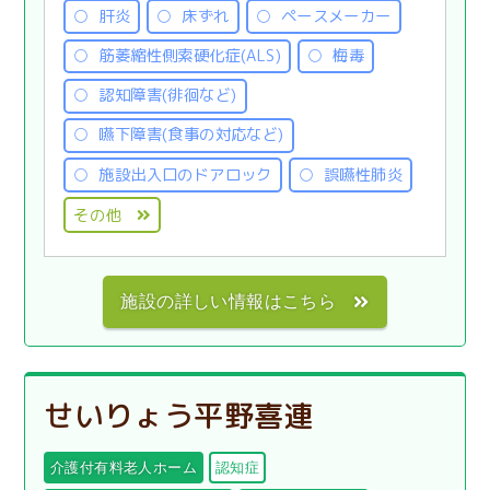
肝炎
床ずれ
ペースメーカー
筋萎縮性側索硬化症(ALS)
梅毒
認知障害(徘徊など)
嚥下障害(食事の対応など)
施設出入口のドアロック
誤嚥性肺炎
その他
施設の詳しい情報はこちら
せいりょう平野喜連
介護付有料老人ホーム
認知症