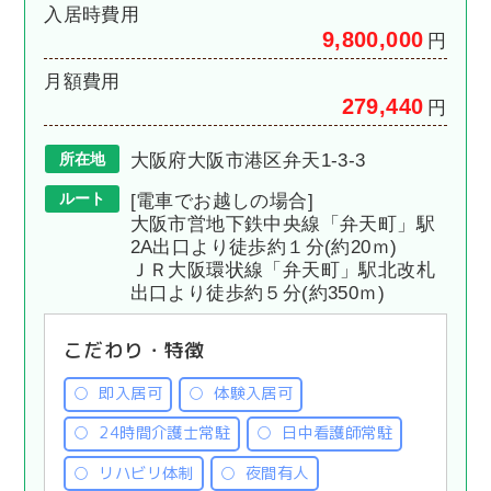
入居時費用
9,800,000
円
月額費用
279,440
円
所在地
大阪府大阪市港区弁天1-3-3
ルート
[電車でお越しの場合]
大阪市営地下鉄中央線「弁天町」駅
2A出口より徒歩約１分(約20ｍ)
ＪＲ大阪環状線「弁天町」駅北改札
出口より徒歩約５分(約350ｍ)
こだわり・特徴
即入居可
体験入居可
24時間介護士常駐
日中看護師常駐
リハビリ体制
夜間有人