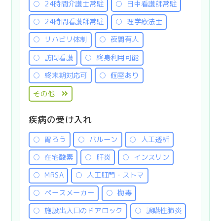
24時間介護士常駐
日中看護師常駐
24時間看護師常駐
理学療法士
リハビリ体制
夜間有人
訪問看護
終身利用可能
終末期対応可
個室あり
その他
疾病の受け入れ
胃ろう
バルーン
人工透析
在宅酸素
肝炎
インスリン
MRSA
人工肛門・ストマ
ペースメーカー
梅毒
施設出入口のドアロック
誤嚥性肺炎