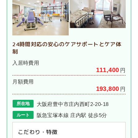
24時間対応の安心のケアサポートとケア体
制
入居時費用
111,400
円
月額費用
193,800
円
所在地
大阪府豊中市庄内西町2-20-18
ルート
阪急宝塚本線 庄内駅 徒歩5分
こだわり・特徴