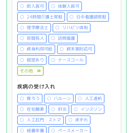
即入居可
体験入居可
24時間介護士常駐
日中看護師常駐
理学療法士
リハビリ体制
夜間有人
訪問看護
終身利用可能
終末期対応可
個室あり
ナースコール
その他
疾病の受け入れ
胃ろう
バルーン
人工透析
在宅酸素
肝炎
インスリン
人工肛門・ストマ
床ずれ
経鼻栄養
ペースメーカー