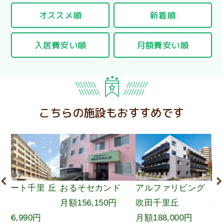
オススメ順
新着順
入居費安い順
月額費安い順
こちらの施設もおすすめです
ト千里 丘
おるそセカンド
アルファリビング
カルム桃
月額156,150円
吹田千里丘
月額167,
990円
月額188,000円