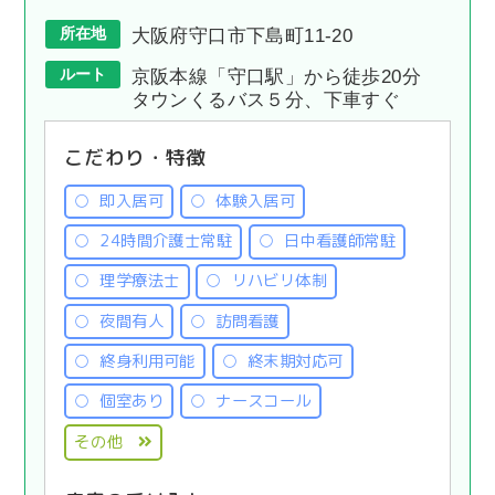
所在地
大阪府守口市下島町11-20
ルート
京阪本線「守口駅」から徒歩20分
タウンくるバス５分、下車すぐ
こだわり・特徴
即入居可
体験入居可
24時間介護士常駐
日中看護師常駐
理学療法士
リハビリ体制
夜間有人
訪問看護
終身利用可能
終末期対応可
個室あり
ナースコール
その他