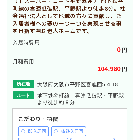
（旧スーパー・コート平野喜連） 地下鉄谷
町線の喜連瓜破駅、平野駅より徒歩8分。社
会福祉法人として地域の方々に貢献し、ご
入居者様への夢の一つ一つを実現させる事
を目指す有料老人ホームです。
入居時費用
0
円
月額費用
104,980
円
所在地
大阪府大阪市平野区喜連西5-4-18
ルート
地下鉄谷町線 喜連瓜破駅・平野駅
より徒歩約８分
こだわり・特徴
即入居可
体験入居可