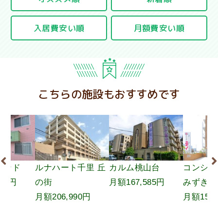
入居費安い順
月額費安い順
こちらの施設もおすすめです
カンド
ルナハート千里 丘
カルム桃山台
コンシェ
150円
の街
月額167,585円
みずき
月額206,990円
月額154,